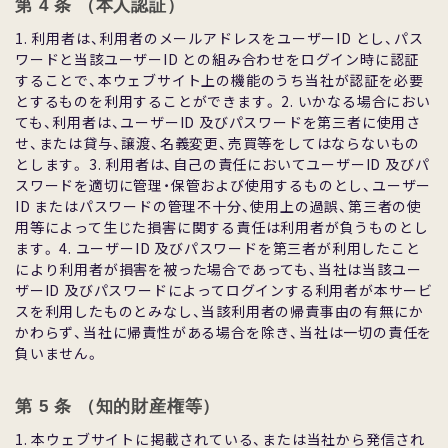
第 4 条 （本⼈認証）
1. 利⽤者は、利⽤者のメールアドレスをユーザーID とし、パス
ワードと当該ユーザーID との組み合わせをログイン時に認証
することで、本ウェブサイト上の機能のうち当社が認証を必要
とするものを利⽤することができます。 2. いかなる場合におい
ても、利⽤者は、ユーザーID 及びパスワードを第三者に使⽤さ
せ、または貸与、譲渡、名義変更、売買等をしてはならないもの
とします。 3. 利⽤者は、⾃⼰の責任においてユーザーID 及びパ
スワードを適切に管理・保管および使⽤するものとし、ユーザー
ID またはパスワードの管理不⼗分、使⽤上の過誤、第三者の使
⽤等によって⽣じた損害に関する責任は利⽤者が負うものとし
ます。 4. ユーザーID 及びパスワードを第三者が利⽤したこと
により利⽤者が損害を被った場合であっても、当社は当該ユー
ザーID 及びパスワードによってログインする利⽤者が本サービ
スを利⽤したものとみなし、当該利⽤者の帰責事由の有無にか
かわらず、当社に帰責性がある場合を除き、当社は⼀切の責任を
負いません。
第 5 条 （知的財産権等）
1. 本ウェブサイトに掲載されている、または当社から発信され