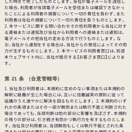
した時点で完了したものとします。当社が電⼦メールを送信し
た場合、利⽤者が当該電⼦メールを受信または確認できなかっ
たことによる利⽤者の損害について⼀切の責任を負わず、また
利⽤者は当社の損害について⼀切の責任を負うものとします。
2. 本サービスに関する問い合わせその他利⽤者から当社に対す
る連絡または通知及び当社から利⽤者への連絡または通知は、
電⼦メールその他当社の定める⽅法で⾏うものとします。な
お、当社から通知をする場合は、当社からの発信によってその効
⼒が⽣ずるものとします。 3. 本サービスの利⽤者窓⼝は、別途
本ウェブサイト内に、当社が提⽰する【お客さま窓⼝】によりま
す。
第 21 条 （合意管轄等）
1. 当社及び利⽤者は、本規約に定めのない事項または本規約の
解釈に疑義が⽣じた場合には、互いに信義誠実の原則に従って
協議のうえ速やかに解決を図るものとします。 2. 本規約のいず
れかの条項またはその⼀部が無効または執⾏不能と判断された
場合であっても、当該判断は他の部分に影響を及ぼさず、本規約
の残りの部分は、引き続き有効かつ執⾏⼒を有するものとしま
す。当社及び利⽤者は、当該無効もしくは執⾏不能とされた条
項または部分の趣旨に従い、これと同等の効果を確保できるよ