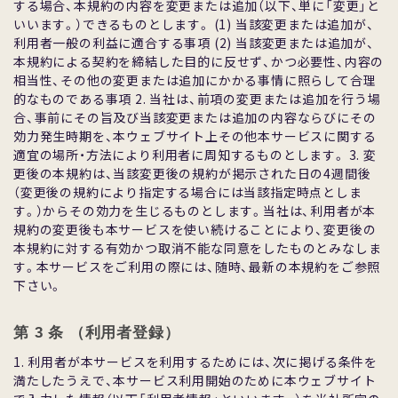
する場合、本規約の内容を変更または追加（以下、単に「変更」と
いいます。）できるものとします。 (1) 当該変更または追加が、
利⽤者⼀般の利益に適合する事項 (2) 当該変更または追加が、
本規約による契約を締結した⽬的に反せず、かつ必要性、内容の
相当性、その他の変更または追加にかかる事情に照らして合理
的なものである事項 2. 当社は、前項の変更または追加を⾏う場
合、事前にその旨及び当該変更または追加の内容ならびにその
効⼒発⽣時期を、本ウェブサイト上その他本サービスに関する
適宜の場所・⽅法により利⽤者に周知するものとします。 3. 変
更後の本規約は、当該変更後の規約が掲⽰された⽇の4週間後
（変更後の規約により指定する場合には当該指定時点としま
す。）からその効⼒を⽣じるものとします。当社は、利⽤者が本
規約の変更後も本サービスを使い続けることにより、変更後の
本規約に対する有効かつ取消不能な同意をしたものとみなしま
す。本サービスをご利⽤の際には、随時、最新の本規約をご参照
下さい。
第 3 条 （利⽤者登録）
1. 利⽤者が本サービスを利⽤するためには、次に掲げる条件を
満たしたうえで、本サービス利⽤開始のために本ウェブサイト