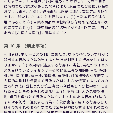
おりません。 2. 当社は、前項の定めにかかわらず、その本商品
に破損または誤送があった場合に限り、返品または交換、返⾦を
お受けします。ただし、破損または誤送に加え、次に定める条件
をすべて満たしていることを要します。 (1) 当該本商品が未使
⽤であること (2) 当該本商品の梱包物及び付属品を配送時の状
態に戻すこと (3) 当該本商品の発送完了から3⽇以内に、当社が
定める【お客さま窓⼝】に連絡すること
第 10 条 （禁⽌事項）
利⽤者は、本サービスの利⽤にあたり、以下の各号のいずれかに
該当する⾏為または該当すると当社が判断する⾏為をしてはな
りません。 (1) 本規約に違反する⾏為 (2) 当社、当社がライセン
スを受けているライセンサーその他第三者の知的財産権、特許
権、実⽤新案権、意匠権、商標権、著作権、肖像権等の財産的⼜は
⼈格的な権利を侵害する⾏為またはこれらを侵害するおそれの
ある⾏為 (3) 当社または第三者に不利益もしくは損害を与える
⾏為またはそのおそれのある⾏為 (4) 不当に他⼈の名誉や権
利、信⽤を傷つける⾏為またはそのおそれのある⾏為 (5) 法令
または条例等に違反する⾏為 (6) 公序良俗に反する⾏為もしく
はそのおそれのある⾏為または公序良俗に反するおそれのある
情報を他の利⽤者、または第三者に提供する⾏為 (7) 犯罪⾏為、