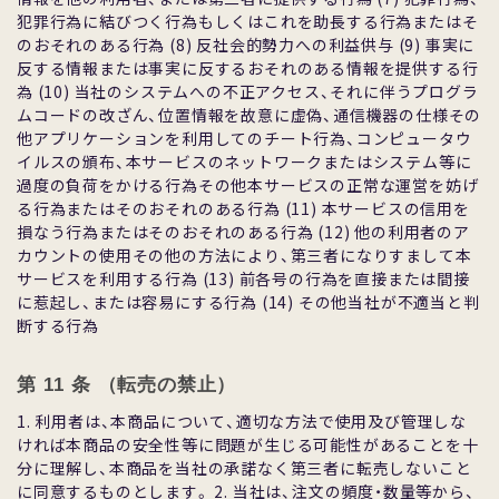
犯罪⾏為に結びつく⾏為もしくはこれを助⻑する⾏為またはそ
のおそれのある⾏為 (8) 反社会的勢⼒への利益供与 (9) 事実に
反する情報または事実に反するおそれのある情報を提供する⾏
為 (10) 当社のシステムへの不正アクセス、それに伴うプログラ
ムコードの改ざん、位置情報を故意に虚偽、通信機器の仕様その
他アプリケーションを利⽤してのチート⾏為、コンピュータウ
イルスの頒布、本サービスのネットワークまたはシステム等に
過度の負荷をかける⾏為その他本サービスの正常な運営を妨げ
る⾏為またはそのおそれのある⾏為 (11) 本サービスの信⽤を
損なう⾏為またはそのおそれのある⾏為 (12) 他の利⽤者のア
カウントの使⽤その他の⽅法により、第三者になりすまして本
サービスを利⽤する⾏為 (13) 前各号の⾏為を直接または間接
に惹起し、または容易にする⾏為 (14) その他当社が不適当と判
断する⾏為
第 11 条 （転売の禁⽌）
1. 利⽤者は、本商品について、適切な⽅法で使⽤及び管理しな
ければ本商品の安全性等に問題が⽣じる可能性があることを⼗
分に理解し、本商品を当社の承諾なく第三者に転売しないこと
に同意するものとします。 2. 当社は、注⽂の頻度・数量等から、