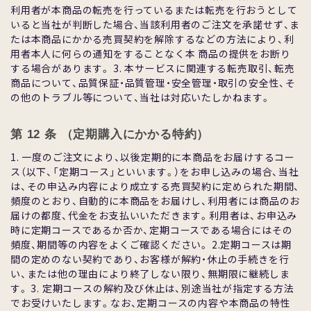
利⽤者が本商品の転売を⾏っているまたは転売を⾏おうとして
いると当社が判断した場合、当該利⽤者のご注⽂を承諾せず、ま
たは本商品にかかる売買契約を解除するなどの⽅法により、利
⽤者本⼈に何らの通知をすることなく本 商品の提供をお断り
する場合があります。 3. 本サービスに関連する転売取引、転売
商品について、品質保証・品質管理・安全管理・取引の安全性、そ
の他のトラブル等について、当社は対応いたしかねます。
第 12 条 （定期購⼊にかかる特約）
1. ⼀度のご注⽂により、以後定期的に本商品をお届けするコー
ス（以下、「定期コース」といいます。）をお申し込みの場合、当社
は、その申込み内容により成⽴する売買契約に定められた期間、
頻度のとおり、⾃動的に本商品をお届けし、利⽤者には商品のお
届けの都度、代⾦をお⽀払いいただきます。利⽤者は、お申込み
時に定期コースであるか否か、定期コースである場合にはその
頻度、期間等の内容をよくご確認ください。 2.定期コースは期
間の定めのない契約であり、お客様が解約・休⽌の⼿続きを⾏
い、または他の理由により終了しない限り、無期限に継続しま
す。 3. 定期コースの解約及び休⽌は、別途当社が指定する⽅法
でお受けいたします。なお、定期コースの内容や本商品の特性