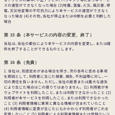
スの運営ができなくなった場合 (3)地震、落雷、⽕災、⾵災害、停
電、天災地変等の不可抗⼒により本サービスの運営ができなく
なった場合 (4)その他、当社が停⽌または中断を必要と判断した
場合
第 15 条（本サービスの内容の変更、終了）
当社は、当社の都合により本サービスの内容を変更し、または提
供を終了することができるものとします。
第 16 条（免責）
1. 当社は、別途定めがある場合を除き、次の各号に定める事項
を原因として、利⽤者に⽣じた損害、損失、不利益等に対し、⼀
切の責任を負いません。ただし、当社の故意または重⼤な過失
により⽣じた場合はこの限りではありません。 (1) 利⽤者が本
ウェブサイトを利⽤したこと、または利⽤できなかったこと (2)
利⽤者が本サービスを利⽤したこと、または利⽤できなかった
こと (3) 利⽤者情報に事実と異なる情報が含まれていたこと
(4) 利⽤者情報に変更が⽣じたにもかかわらず利⽤者がこれを
変更しないこと (5) 利⽤者による利⽤者情報または登録クレジ