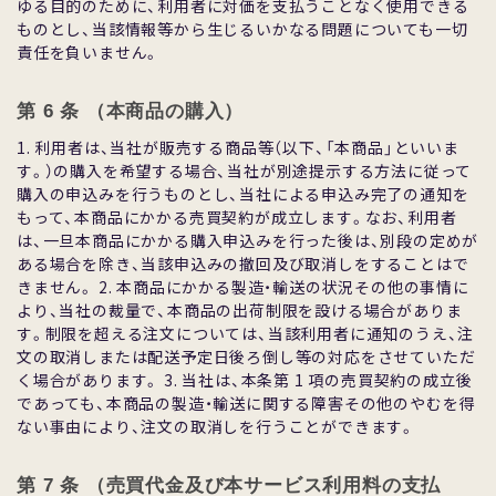
ゆる⽬的のために、利⽤者に対価を⽀払うことなく使⽤できる
ものとし、当該情報等から⽣じるいかなる問題についても⼀切
責任を負いません。
第 6 条 （本商品の購⼊）
1. 利⽤者は、当社が販売する商品等（以下、「本商品」といいま
す。）の購⼊を希望する場合、当社が別途提⽰する⽅法に従って
購⼊の申込みを⾏うものとし、当社による申込み完了の通知を
もって、本商品にかかる売買契約が成⽴します。なお、利⽤者
は、⼀旦本商品にかかる購⼊申込みを⾏った後は、別段の定めが
ある場合を除き、当該申込みの撤回及び取消しをすることはで
きません。 2. 本商品にかかる製造・輸送の状況その他の事情に
より、当社の裁量で、本商品の出荷制限を設ける場合がありま
す。制限を超える注⽂については、当該利⽤者に通知のうえ、注
⽂の取消しまたは配送予定⽇後ろ倒し等の対応をさせていただ
く場合があります。 3. 当社は、本条第 1 項の売買契約の成⽴後
であっても、本商品の製造・輸送に関する障害その他のやむを得
ない事由により、注⽂の取消しを⾏うことができます。
第 7 条 （売買代⾦及び本サービス利⽤料の⽀払