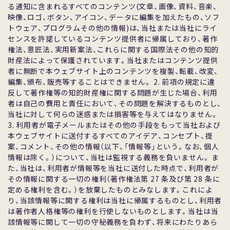
る通知に含まれるすべてのコンテンツ(⽂章、画像、資料、⾳楽、
映像、ロゴ、ボタン、アイコン、データに編集を加えたもの、ソフ
トウェア、プログラムその他の情報)は、当社または当社にライ
センスを許諾しているコンテンツ提供者に帰属しており、著作
権法、意匠法、実⽤新案法、これらに関する国際法その他の知的
財産法によって保護されています。当社またはコンテンツ提供
者に無断で本ウェブサイト上のコンテンツを複製、転載、改変、
編集、頒布、販売等することはできません。 2. 前項の規定に違
反して著作権等の知的財産権に関する問題が⽣じた場合、利⽤
者は⾃⼰の費⽤と責任において、その問題を解決するものとし、
当社に対して何らの迷惑または損害等を与えてはなりません。
3. 利⽤者が電⼦メールまたはその他の⼿段をもって当社および
本ウェブサイトに送付するすべてのアイデア、コンセプト、提
案、コメント、その他の情報（以下、「情報等」という。なお、個⼈
情報は除く。）について、当社は監視する義務を負いません。 ま
た、当社は、利⽤者が情報等を当社に送付した時点で、利⽤者が
その情報に関する⼀切の権利（著作権法第 27 条及び第 28 条に
定める権利を含む。）を放棄したものとみなします。これによ
り、当該情報等に関する権利は当社に帰属するものとし、利⽤者
は著作者⼈格権等の権利を⾏使しないものとします。当社は当
該情報等に関して⼀切の守秘義務を負わず、将来にわたりあら