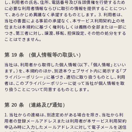
し、利⽤者の⽒名、住所、電話番号及び当該債権を⾏使するため
に必要な利⽤者情報ならびに取引の情報を提供することについ
て、あらかじめ異議なく承諾するものとします。 3. 利⽤者は、
当社の書⾯による事前の承諾なく、本サービス利⽤契約上の地
位または本規約に基づく権利もしくは義務の全部または⼀部に
つき、第三者に対し、譲渡、移転、担保設定、その他の処分をする
ことはできません。
第 19 条 （個⼈情報等の取扱い）
当社は、利⽤者から取得した個⼈情報（以下、「個⼈情報」といい
ます。）を、本規約のほか、別途本ウェブサイト内に掲⽰する「プ
ライバシーポリシー」に基づき、適切に取り扱うものとし、利⽤
者は、このプライバシーポリシーに従って当社が個⼈情報を取
り扱うことについて同意するものとします。
第 20 条 （連絡及び通知）
1. 当社からの連絡は、別途定めがある場合を除き、当社から利
⽤者の登録メールアドレスまたは利⽤者が本サービス利⽤契約
申込み時に⼊⼒したメールアドレスに対して電⼦メールを送信