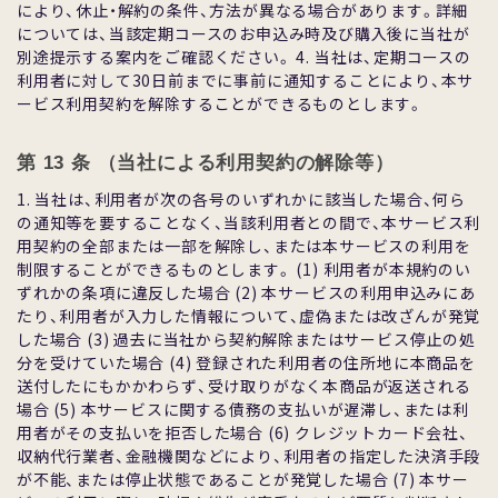
により、休⽌・解約の条件、⽅法が異なる場合があります。詳細
については、当該定期コースのお申込み時及び購⼊後に当社が
別途提⽰する案内をご確認ください。 4. 当社は、定期コースの
利⽤者に対して30⽇前までに事前に通知することにより、本サ
ービス利⽤契約を解除することができるものとします。
第 13 条 （当社による利⽤契約の解除等）
1. 当社は、利⽤者が次の各号のいずれかに該当した場合、何ら
の通知等を要することなく、当該利⽤者との間で、本サービス利
⽤契約の全部または⼀部を解除し、または本サービスの利⽤を
制限することができるものとします。 (1) 利⽤者が本規約のい
ずれかの条項に違反した場合 (2) 本サービスの利⽤申込みにあ
たり、利⽤者が⼊⼒した情報について、虚偽または改ざんが発覚
した場合 (3) 過去に当社から契約解除またはサービス停⽌の処
分を受けていた場合 (4) 登録された利⽤者の住所地に本商品を
送付したにもかかわらず、受け取りがなく本商品が返送される
場合 (5) 本サービスに関する債務の⽀払いが遅滞し、または利
⽤者がその⽀払いを拒否した場合 (6) クレジットカード会社、
収納代⾏業者、⾦融機関などにより、利⽤者の指定した決済⼿段
が不能、または停⽌状態であることが発覚した場合 (7) 本サー