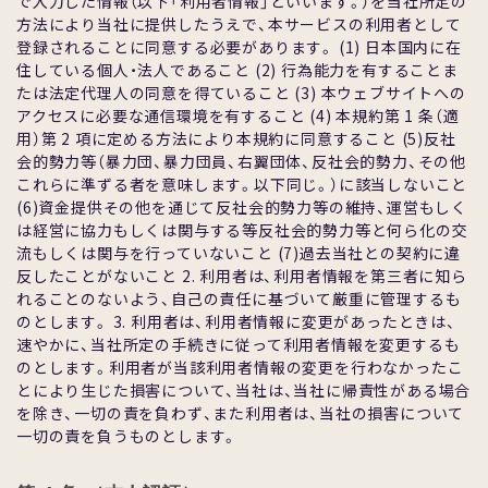
で⼊⼒した情報（以下「利⽤者情報」といいます。）を当社所定の
⽅法により当社に提供したうえで、本サービスの利⽤者として
登録されることに同意する必要があります。 (1) ⽇本国内に在
住している個⼈・法⼈であること (2) ⾏為能⼒を有することま
たは法定代理⼈の同意を得ていること (3) 本ウェブサイトへの
アクセスに必要な通信環境を有すること (4) 本規約第 1 条（適
⽤）第 2 項に定める⽅法により本規約に同意すること (5)反社
会的勢⼒等（暴⼒団、暴⼒団員、右翼団体、反社会的勢⼒、その他
これらに準ずる者を意味します。以下同じ。）に該当しないこと
(6)資⾦提供その他を通じて反社会的勢⼒等の維持、運営もしく
は経営に協⼒もしくは関与する等反社会的勢⼒等と何ら化の交
流もしくは関与を⾏っていないこと (7)過去当社との契約に違
反したことがないこと 2. 利⽤者は、利⽤者情報を第三者に知ら
れることのないよう、⾃⼰の責任に基づいて厳重に管理するも
のとします。 3. 利⽤者は、利⽤者情報に変更があったときは、
速やかに、当社所定の⼿続きに従って利⽤者情報を変更するも
のとします。利⽤者が当該利⽤者情報の変更を⾏わなかったこ
とにより⽣じた損害について、当社は、当社に帰責性がある場合
を除き、⼀切の責を負わず、また利⽤者は、当社の損害について
⼀切の責を負うものとします。