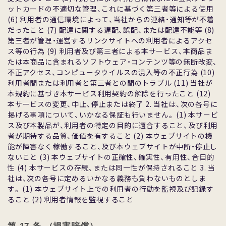
ットカードの不適切な管理、これに基づく第三者等による使⽤
(6) 利⽤者の通信環境によって、当社からの連絡・通知等が不着
だったこと (7) 配達に関する遅配、誤配、または配達不能等 (8)
第三者が管理・運営するリンクサイトへの利⽤者によるアクセ
ス等の⾏為 (9) 利⽤者及び第三者による本サービス、本商品ま
たは本商品に含まれるソフトウェア・コンテンツ等の無断改変、
不正アクセス、コンピュータウイルスの混⼊等の不正⾏為 (10)
利⽤者間または利⽤者と第三者との間のトラブル (11) 当社が
本規約に基づき本サービス利⽤契約の解除を⾏ったこと (12)
本サービスの変更、中⽌、停⽌または終了 2. 当社は、次の各号に
掲げる事項について、いかなる保証も⾏いません。 (1) 本サービ
ス及び本製品が、利⽤者の特定の⽬的に適合すること、及び利⽤
者が期待する品質、価値を有すること (2) 本ウェブサイトの機
能が障害なく稼働すること、及び本ウェブサイトが中断・停⽌し
ないこと (3) 本ウェブサイトの正確性、確実性、有⽤性、合⽬的
性 (4) 本サービスの存続、または同⼀性が保持されること 3. 当
社は、次の各号に定めるいかなる義務も負わないものとしま
す。 (1) 本ウェブサイト上での利⽤者の⾏動を監視及び記録す
ること (2) 利⽤者情報を監視すること