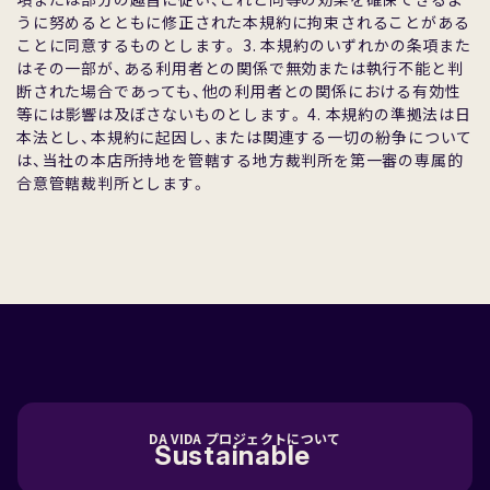
うに努めるとともに修正された本規約に拘束されることがある
ことに同意するものとします。 3. 本規約のいずれかの条項また
はその⼀部が、ある利⽤者との関係で無効または執⾏不能と判
断された場合であっても、他の利⽤者との関係における有効性
等には影響は及ぼさないものとします。 4. 本規約の準拠法は⽇
本法とし、本規約に起因し、または関連する⼀切の紛争について
は、当社の本店所持地を管轄する地⽅裁判所を第⼀審の専属的
合意管轄裁判所とします。
DA VIDA プロジェクトについて
Sustainable