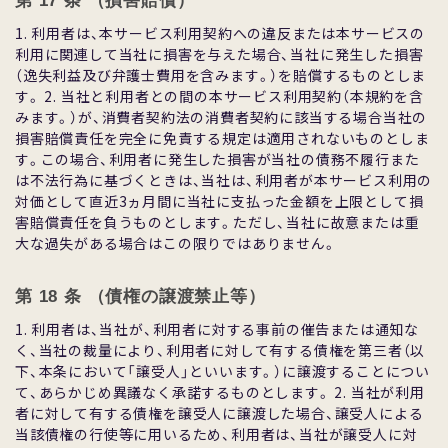
第 17 条 （損害賠償）
1. 利⽤者は、本サービス利⽤契約への違反または本サービスの
利⽤に関連して当社に損害を与えた場合、当社に発⽣した損害
（逸失利益及び弁護⼠費⽤を含みます。）を賠償するものとしま
す。 2. 当社と利⽤者との間の本サービス利⽤契約（本規約を含
みます。）が、消費者契約法の消費者契約に該当する場合当社の
損害賠償責任を完全に免責する規定は適⽤されないものとしま
す。この場合、利⽤者に発⽣した損害が当社の債務不履⾏また
は不法⾏為に基づくときは、当社は、利⽤者が本サービス利⽤の
対価として直近3ヵ⽉間に当社に⽀払った⾦額を上限として損
害賠償責任を負うものとします。ただし、当社に故意または重
⼤な過失がある場合はこの限りではありません。
第 18 条 （債権の譲渡禁⽌等）
1. 利⽤者は、当社が、利⽤者に対する事前の催告または通知な
く、当社の裁量により、利⽤者に対して有する債権を第三者（以
下、本条において「譲受⼈」といいます。）に譲渡することについ
て、あらかじめ異議なく承諾するものとします。 2. 当社が利⽤
者に対して有する債権を譲受⼈に譲渡した場合、譲受⼈による
当該債権の⾏使等に⽤いるため、利⽤者は、当社が譲受⼈に対