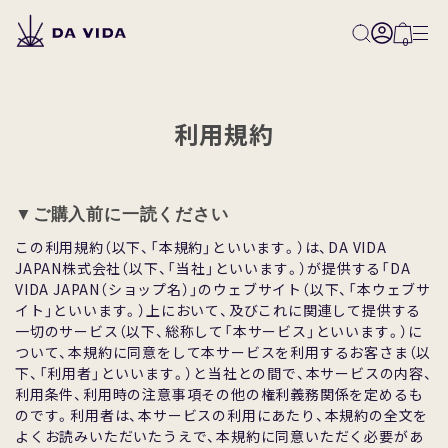
0
利用規約
All
▼ご購⼊前に⼀読ください
Classical
この利⽤規約（以下、「本規約」といいます。）は、DA VIDA
Classical-Natural
JAPAN株式会社（以下、「当社」といいます。）が提供する「DA
Classical-Washed
VIDA JAPAN（ショップ名）」のウェブサイト（以下、「本ウェブサ
イト」といいます。）上において、及びこれに関連して提供する
Classical-Honey
⼀切のサービス（以下、総称して「本サービス」といいます。）に
ついて、本規約に同意をして本サービスを利⽤するお客さま（以
Innovative
下、「利⽤者」といいます。）と当社との間で、本サービスの内容、
利⽤条件、利⽤時の注意事項その他の権利義務関係を定めるも
のです。利⽤者は、本サービスの利⽤にあたり、本規約の全⽂を
Competition
よくお読みいただいたうえで、本規約に同意いただく必要があ