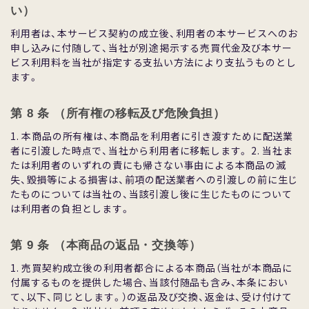
い）
利⽤者は、本サービス契約の成⽴後、利⽤者の本サービスへのお
申し込みに付随して、当社が別途掲⽰する売買代⾦及び本サー
ビス利⽤料を当社が指定する⽀払い⽅法により⽀払うものとし
ます。
第 8 条 （所有権の移転及び危険負担）
1. 本商品の所有権は、本商品を利⽤者に引き渡すために配送業
者に引渡した時点で、当社から利⽤者に移転します。 2. 当社ま
たは利⽤者のいずれの責にも帰さない事由による本商品の滅
失、毀損等による損害は、前項の配送業者への引渡しの前に⽣じ
たものについては当社の、当該引渡し後に⽣じたものについて
は利⽤者の負担とします。
第 9 条 （本商品の返品・交換等）
1. 売買契約成⽴後の利⽤者都合による本商品（当社が本商品に
付属するものを提供した場合、当該付随品も含み、本条におい
て、以下、同じとします。）の返品及び交換、返⾦は、受け付けて