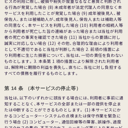
ビスの利⽤に際し、破損や紛失が度重なるなど悪質と判断され
る⾏為が発覚した場合 (8) 未成年者が法定代理⼈の同意なく本
サービスを利⽤したことが発覚した場合 (9) 成年被後⾒⼈、被
保佐⼈、または被補助⼈が、成年後⾒⼈、保佐⼈または補助⼈等
の同意なく、本サービスを利⽤した場合 (10) 利⽤者の相続⼈等
から利⽤者が死亡した旨の連絡があった場合または当社が利⽤
者の死亡の事実を確認できた場合 (11) 当社からの要請に対し
誠実に対応しない場合 (12) その他、合理的な理由により利⽤者
として不適切であると当社が判断した場合 2. 前項の措置によ
り利⽤者に⽣じた損害について、当社は、⼀切の責任を負わない
ものとします。 3. 本条第 1 項の措置により解除された利⽤者
は、解除時に期限の利益を喪失し、直ちに、当社に対し負担する
すべての債務を履⾏するものとします。
第 14 条 （本サービスの停⽌等）
当社は、以下のいずれかに該当する場合には、利⽤者に事前に通
知することなく、本サービスの全部または⼀部の提供を停⽌ま
たは中断することができるものとします。 (1) 本サービスにか
かるコンピューター・システムの点検または保守作業を緊急に
⾏う場合 (2) コンピューター、通信回線等の障害、誤操作、過度
なアクセスの集中、不正アクセス、ハッキング等により本サービ