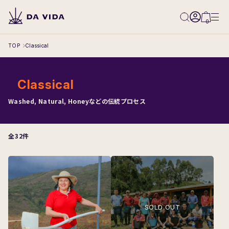
0
TOP
Classical
Classical
All
Washed, Natural, Honeyなどの伝統プロセス
Classical
Classical-Natural
全32件
Classical-Washed
Classical-Honey
Innovative
Competition