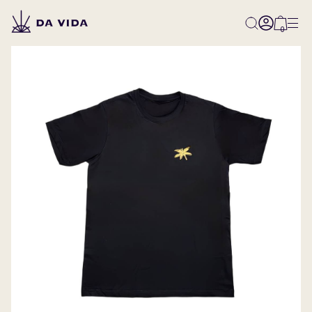
0
All
Classical
Classical-Natural
Classical-Washed
Classical-Honey
Innovative
Competition