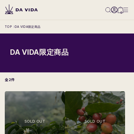
0
TOP
DA VIDA限定商品
DA VIDA限定商品
All
Classical
Classical-Natural
全2件
Classical-Washed
Classical-Honey
Innovative
Competition