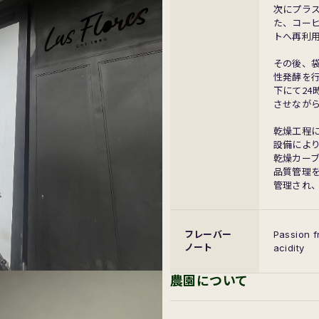
次にプラ
た、コー
トへ再利
その後、袋
性発酵を行
下にて2
させなが
乾燥工程
設備によ
乾燥カー
品質管理
管理され、
フレーバー
Passion f
ノート
acidity
農園について