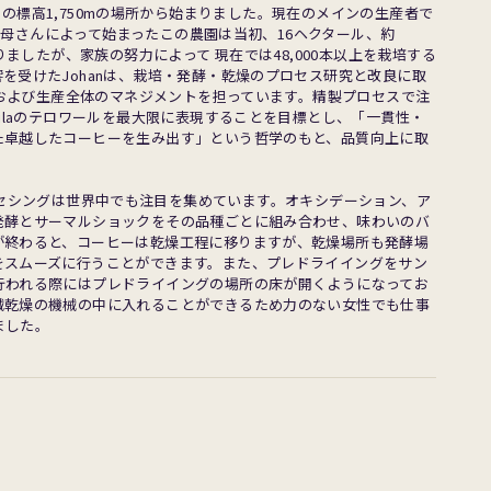
evedo の標高1,750mの場所から始まりました。現在のメインの生産者で
んとお母さんによって始まったこの農園は当初、16ヘクタール、約
まりましたが、家族の努力によって 現在では48,000本以上を栽培する
を受けたJohanは、栽培・発酵・乾燥のプロセス研究と改良に取
管理および生産全体のマネジメントを担っています。精製プロセスで注
uilaのテロワールを最大限に表現することを目標とし、「一貫性・
た卓越したコーヒーを生み出す」という哲学のもと、品質向上に取
ancasのプロセシングは世界中でも注目を集めています。オキシデーション、ア
発酵とサーマルショックをその品種ごとに組み合わせ、味わいのバ
が終わると、コーヒーは乾燥工程に移りますが、乾燥場所も発酵場
をスムーズに行うことができます。また、プレドライイングをサン
行われる際にはプレドライイングの場所の床が開くようになってお
械乾燥の機械の中に入れることができるため力のない女性でも仕事
ました。