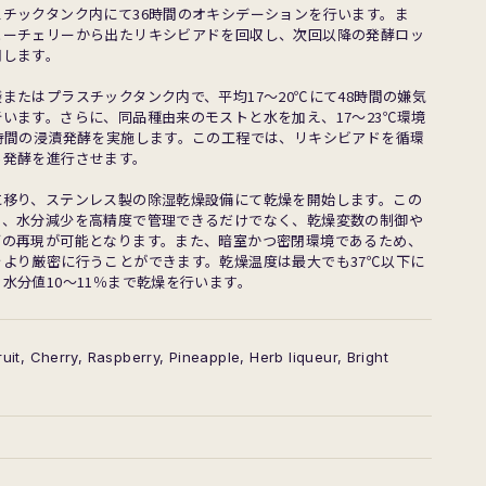
スチックタンク内にて36時間のオキシデーションを行います。ま
ヒーチェリーから出たリキシビアドを回収し、次回以降の発酵ロッ
用します。
またはプラスチックタンク内で、平均17〜20℃にて48時間の嫌気
います。さらに、同品種由来のモストと水を加え、17〜23℃環境
4時間の浸漬発酵を実施します。この工程では、リキシビアドを循環
ら発酵を進行させます。
に移り、ステンレス製の除湿乾燥設備にて乾燥を開始します。この
り、水分減少を高精度で管理できるだけでなく、乾燥変数の制御や
ブの再現が可能となります。また、暗室かつ密閉環境であるため、
をより厳密に行うことができます。乾燥温度は最大でも37℃以下に
水分値10〜11％まで乾燥を行います。
ruit, Cherry, Raspberry, Pineapple, Herb liqueur, Bright