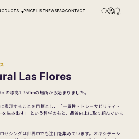
RODUCTS
PRICE LIST
NEWS
FAQ
CONTACT
0
レス
ral Las Flores
cevedo の標高1,750mの場所から始まりました。
大限に表現することを目標とし、「一貫性・トレーサビリティ・
ーを生み出す」 という哲学のもと、品質向上に取り組んでいま
lancasのプロセシングは世界中でも注目を集めています。オキシデーシ