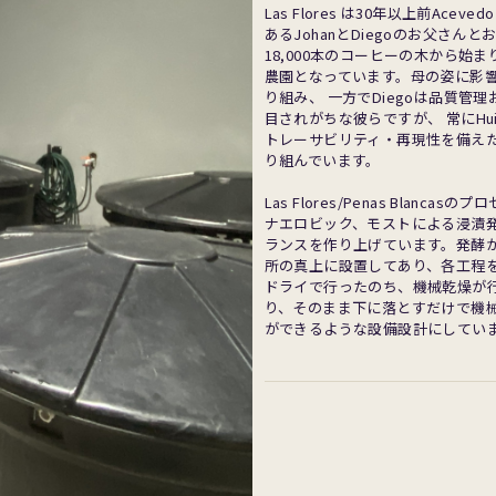
Las Flores は30年以上前Ac
あるJohanとDiegoのお父さ
18,000本のコーヒーの木から始
農園となっています。母の姿に影響
り組み、 一方でDiegoは品質
目されがちな彼らですが、 常にH
トレーサビリティ・再現性を備え
り組んでいます。
Las Flores/Penas Bl
ナエロビック、モストによる浸漬
ランスを作り上げています。発酵
所の真上に設置してあり、各工程
ドライで行ったのち、機械乾燥が
り、そのまま下に落とすだけで機
ができるような設備設計にしてい