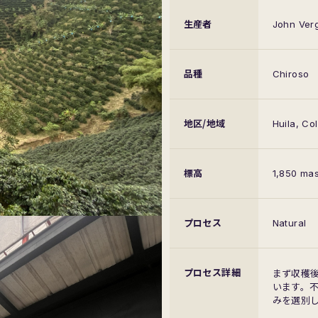
生産者
John Ver
品種
Chiroso
地区/地域
Huila, Co
標高
1,850 mas
プロセス
Natural
プロセス
詳細
まず収穫後
います。
みを選別