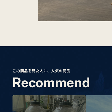
この商品を見た人に、人気の商品
R
e
c
o
m
m
e
n
d