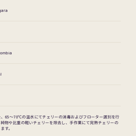
gara
lombia
l
、65〜70℃の温水にてチェリーの消毒およびフローター選別を行
不純物や比重の軽いチェリーを除去し、手作業にて完熟チェリーの
します。