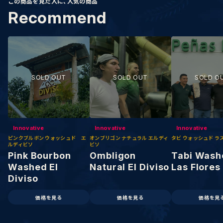
この商品を見た人に、人気の商品
R
e
c
o
m
m
e
n
d
Innovative
Innovative
Innovative
ピンクブルボン ウォッシュド エ
オンブリゴン ナチュラル エルディ
タビ ウォッシュド ラ
ルディビソ
ビソ
Pink Bourbon
Ombligon
Tabi Wash
Washed El
Natural El Diviso
Las Flores
Diviso
価格を見る
価格を見る
価格を見