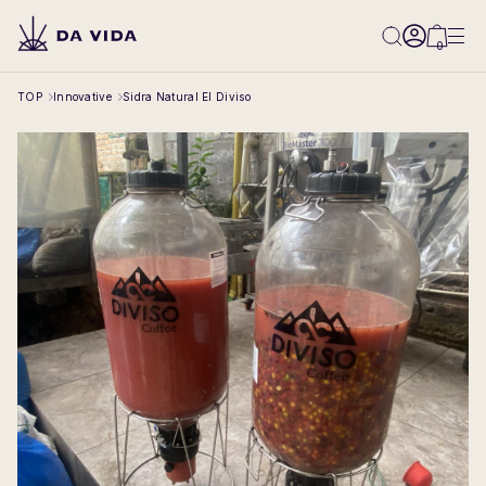
0
TOP
Innovative
Sidra Natural El Diviso
All
Classical
Classical-Natural
Classical-Washed
Classical-Honey
Innovative
Competition