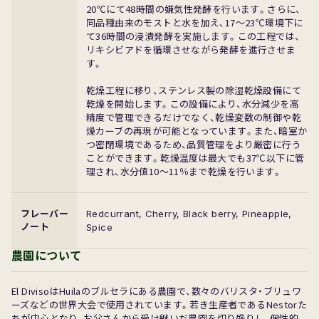
20℃にて48時間の嫌気性発酵を行います。さらに、
同品種由来のモストと水を加え、17〜23℃環境下に
て36時間の浸漬発酵を実施します。この工程では、
リキシビアドを循環させながら発酵を進行させま
す。
乾燥工程に移り、ステンレス製の除湿乾燥設備にて
乾燥を開始します。この設備により、水分減少を高
精度で管理できるだけでなく、乾燥変数の制御や乾
燥カーブの再現が可能となっています。また、暗室か
つ密閉環境であるため、品質管理をより厳密に行う
ことができます。乾燥温度は最大でも37℃以下に管
理され、水分値10〜11％まで乾燥を行います。
フレーバー
Redcurrant, Cherry, Black berry, Pineapple,
ノート
Spice
農園について
El DivisoはHuilaのブルセラにある農園で、数々のバリスタ・ブリュワ
ーズなどの世界大会で使用されています。若き生産者であるNestorた
ちが中心となり、お父さんから受け継いだ農園を切り盛りし、個性的