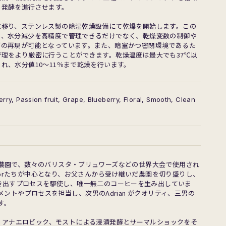
ら発酵を進行させます。
に移り、ステンレス製の除湿乾燥設備にて乾燥を開始します。この
り、水分減少を高精度で管理できるだけでなく、乾燥変数の制御や
ブの再現が可能となっています。また、暗室かつ密閉環境であるた
管理をより厳密に行うことができます。乾燥温度は最大でも37℃以
れ、水分値10〜11％まで乾燥を行います。
rry, Passion fruit, Grape, Blueberry, Floral, Smooth, Clean
セラにある農園で、数々のバリスタ・ブリュワーズなどの世界大会で使用され
torたちが中心となり、お父さんから受け継いだ農園を切り盛りし、
き出すプロセスを駆使し、唯一無二のコーヒーを生み出していま
ジメントやプロセスを担当し、次男のAdrian がクオリティ、三男の
す。
、アナエロビック、モストによる浸漬発酵とサーマルショックをそ