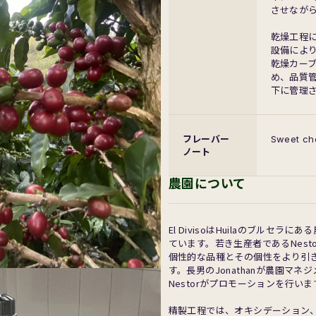
させなが
乾燥工程
設備によ
乾燥カー
め、品質
下に管理さ
フレーバー
Sweet che
ノート
農園について
El DivisoはHuilaのブル
ています。若き生産者であるNes
個性的な品種とその個性をより引
す。長男のJonathanが農園マネ
Nestorがプロモーションを行いま
精製工程では、オキシデーション