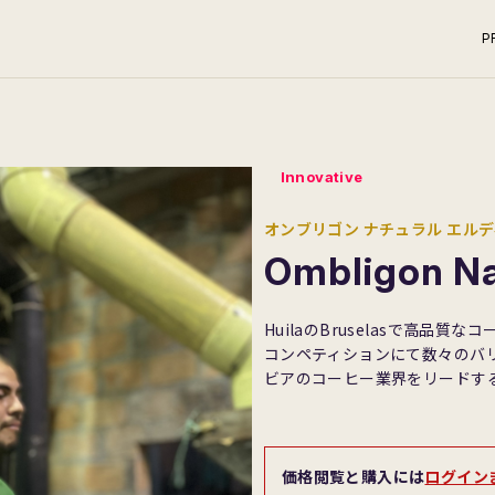
P
Innovative
オンブリゴン ナチュラル エル
Ombligon Nat
HuilaのBruselasで高品質な
コンペティションにて数々のバ
ビアのコーヒー業界をリードす
価格閲覧と購入には
ログイン