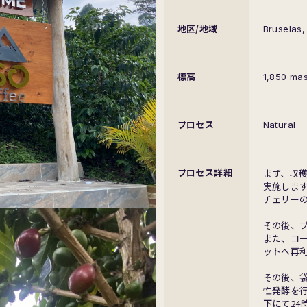
地区/地域
Bruselas,
標高
1,850 mas
プロセス
Natural
プロセス
詳細
まず、収穫
実施しま
チェリー
その後、
また、コ
ットへ再
その後、袋
性発酵を行
下にて2