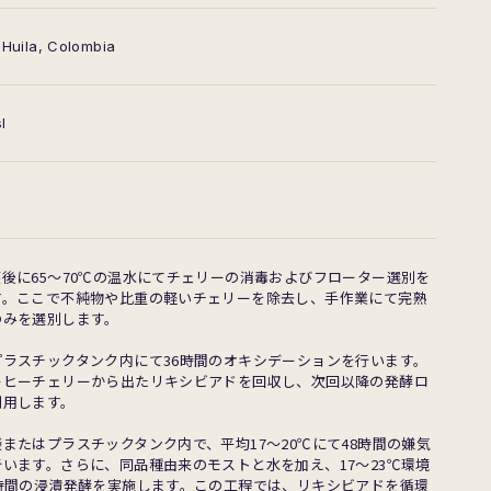
 Huila, Colombia
l
後に65〜70℃の温水にてチェリーの消毒およびフローター選別を
す。ここで不純物や比重の軽いチェリーを除去し、手作業にて完熟
のみを選別します。
プラスチックタンク内にて36時間のオキシデーションを行います。
ーヒーチェリーから出たリキシビアドを回収し、次回以降の発酵ロ
利用します。
またはプラスチックタンク内で、平均17〜20℃にて48時間の嫌気
います。さらに、同品種由来のモストと水を加え、17〜23℃環境
4時間の浸漬発酵を実施します。この工程では、リキシビアドを循環