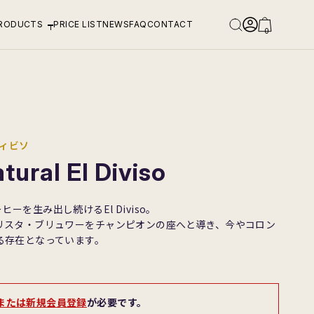
RODUCTS
PRICE LIST
NEWS
FAQ
CONTACT
0
ディビソ
ural El Diviso
コーヒーを生み出し続けるEl Diviso。
リスタ・ブリュワーをチャンピオンの座へと導き、今やコロン
る存在となっています。
または新規会員登録
が必要です。