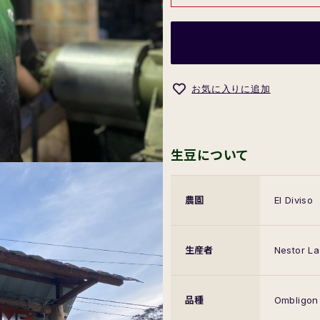
お気に入りに追加
生豆について
農園
El Diviso
生産者
Nestor L
品種
Ombligon